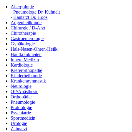
Allergologie
·
Pneumologe Dr. Kühnelt
·
Hautarzt Dr. Hoos
Augenheilkunde
Chirurgie / D-Arzt
Chirotherapie
Gastroenterologie
Gynäkologie
Hals-Nasen-Ohren-Heilk.
Hautkrankheiten
Innere Medizin
Kardiologie
Kieferorthopädie
Kinderheilkunde
Krankengymnastik
Neurologie
OP/Anästhesie
Orthopädie
Pneumologie
Proktologie
Psychiatrie
Sportmedizin
Urologie
Zahnarzt