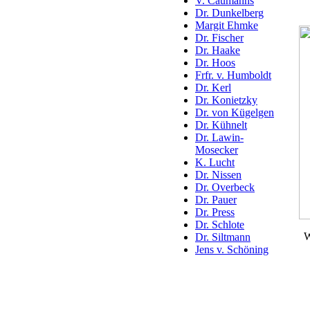
V. Caumanns
Dr. Dunkelberg
Margit Ehmke
Dr. Fischer
Dr. Haake
Dr. Hoos
Frfr. v. Humboldt
Dr. Kerl
Dr. Konietzky
Dr. von Kügelgen
Dr. Kühnelt
Dr. Lawin-
Mosecker
K. Lucht
Dr. Nissen
Dr. Overbeck
Dr. Pauer
Dr. Press
Dr. Schlote
W
Dr. Siltmann
Jens v. Schöning